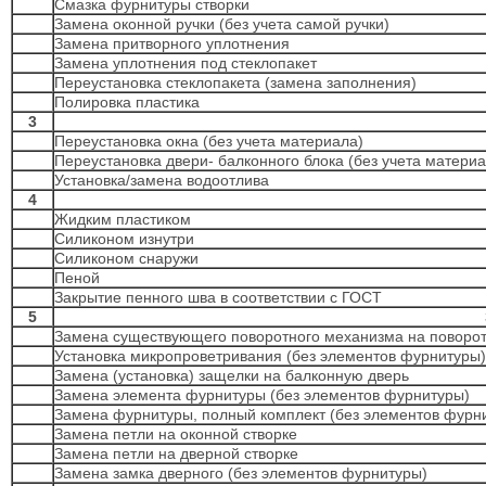
Смазка фурнитуры створки
Замена оконной ручки (без учета самой ручки)
Замена притворного уплотнения
Замена уплотнения под стеклопакет
Переустановка стеклопакета (замена заполнения)
Полировка пластика
3
Переустановка окна (без учета материала)
Переустановка двери- балконного блока (без учета материа
Установка/замена водоотлива
4
Жидким пластиком
Силиконом изнутри
Силиконом снаружи
Пеной
Закрытие пенного шва в соответствии с ГОСТ
5
Замена существующего поворотного механизма на поворот
Установка микропроветривания (без элементов фурнитуры)
Замена (установка) защелки на балконную дверь
Замена элемента фурнитуры (без элементов фурнитуры)
Замена фурнитуры, полный комплект (без элементов фурн
Замена петли на оконной створке
Замена петли на дверной створке
Замена замка дверного (без элементов фурнитуры)