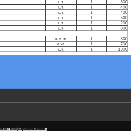
шт.
1
800
шт.
1
400
шт.
1
400
шт.
1
500
шт.
1
200
шт.
1
800
компл.
1
300
м.кв.
1
700
шт.
1
1300
итики конфиденциальности