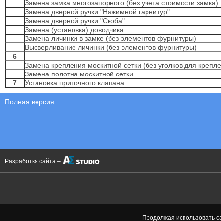
Замена замка многозапорного (без учета стоимости замка)
Замена дверной ручки "Нажимной гарнитур"
Замена дверной ручки "Скоба"
Замена (установка) доводчика
Замена личинки в замке (без элементов фурнитуры)
Высверливание личинки (без элементов фурнитуры)
6
Замена крепления москитной сетки (без уголков для крепл
Замена полотна москитной сетки
7
Установка приточного клапана
Полная версия
Разработка сайта –
Продолжая использовать са